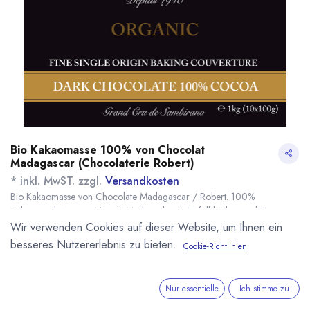
Bio Kakaomasse 100% von Chocolat
Madagascar (Chocolaterie Robert)
* inkl. MwST. zzgl.
Versandkosten
Bio Kakaomasse von Chocolate Madagascar / Robert. 100%
Kakaoanteil. Bean to Mass in Madagaskar. In Tafelblöcken und Drops.
Grand Cru de Sambirano.
Wir verwenden Cookies auf dieser Website, um Ihnen ein
Name
Menge
Lieferzeit
Preis
besseres Nutzererlebnis zu bieten.
Cookie-Richtlinien
30,08
€
*
[170573] 500g Bio
sofort lieferbar
Kakaomasse 100% -
(
60,16
€
/
1
kg
)
Chocolat
Nur essentielle
Ich stimme zu
Madagascar