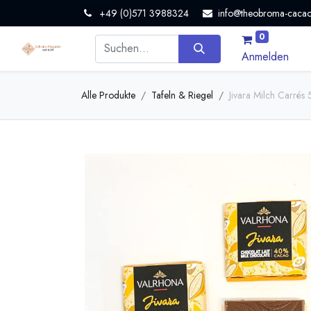
+49 (0)571 3988324
info@theobroma-cacao
0
Anmelden
Alle Produkte
Tafeln & Riegel
Jivara Milch Carrés