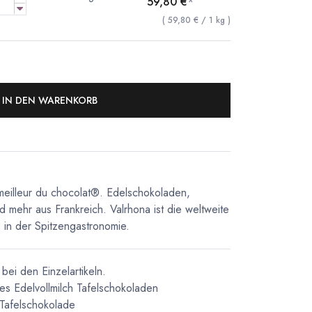
59,80
€
*
(
59,80
€
/
1
kg
)
IN DEN WARENKORB
meilleur du chocolat®. Edelschokoladen,
d mehr aus Frankreich. Valrhona ist die weltweite
in der Spitzengastronomie.
bei den Einzelartikeln.
es
Edelvollmilch Tafelschokoladen
Tafelschokolade