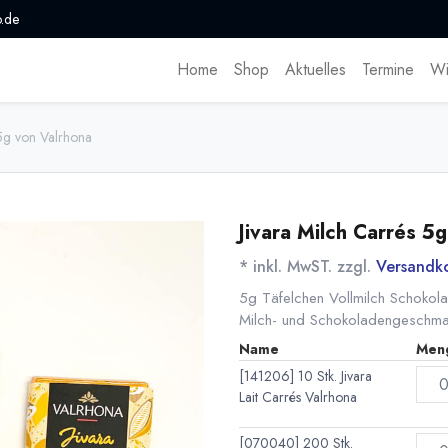
.de
Home
Shop
Aktuelles
Termine
Wi
 5g von Valrhona
Jivara Milch Carrés 5
* inkl. MwST. zzgl.
Versandk
5g Täfelchen Vollmilch Schokola
Milch- und Schokoladengeschmac
Name
Men
[141206] 10 Stk. Jivara
Lait Carrés Valrhona
[070040] 200 Stk.