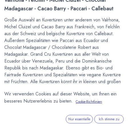
Madagascar - Cacao Barry - Paccari - Callebaut
Große Auswahl an Kuvertüren unter anderem von Valrhona,
Michel Cluizel und Cacao Barry aus Frankreich, von Felchlin
aus der Schweiz und belgische Kuvertüre von Callebaut.
Außerdem Spezialitäten wie Paccari aus Ecuador und
Chocolat Madagascar / Chocolaterie Robert aus
Madagaskar. Grand Cru Kuvertüren aus aller Welt von
Ecuador über Venezuela, Peru und die Dominikanische
Republik bis nach Madagaskar. Ebenso gibt es Bio- und
Fairtrade Kuvertüren und Spezialitäten wie vegane Kuvertüre
mit Früchten. Alle Kuvertüren könnt ihr in kleinen und großen
Mengen kaufen um in der eigenen Küche selber Pralinen zu
Wir verwenden Cookies auf dieser Website, um Ihnen ein
machen, oder für Gastronomie und
besseres Nutzererlebnis zu bieten.
Schokoladenmanufakturen auch über unseren
B2B
Cookie-Richtlinien
Onlineshop
.
Nur essentielle
Ich stimme zu