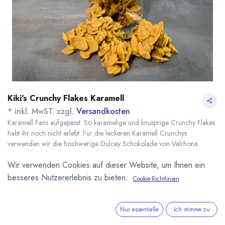
Kiki's Crunchy Flakes Karamell
* inkl. MwST. zzgl.
Versandkosten
Karamell Fans aufgepasst. So karamelige und knusprige Crunchy Flakes
habt ihr noch nicht erlebt. Für die leckeren Karamell Crunchys
verwenden wir die hochwerige Dulcey Schokolade von Valrhona.
Aberundet mit Norohy Madagaskar Vanille. Zum Naschen, zum
Wir verwenden Cookies auf dieser Website, um Ihnen ein
Dekorieren von Torten und für das leckere Frühstücksmüsli.
Name
Menge
Lieferzeit
Preis
besseres Nutzererlebnis zu bieten.
Cookie-Richtlinien
5,99
€
*
[170424] Crunchy
ab Mitte
Flakes Karamell 100g
September
(
59,90
€
/
1
kg
)
Nur essentielle
Ich stimme zu