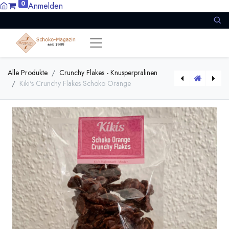
0
Anmelden
Alle Produkte
Crunchy Flakes - Knusperpralinen
Kiki's Crunchy Flakes Schoko Orange
[crunchy-flakes-schwarze-johannisbeere] Kiki's Crunchy Flakes Schwarze Johannisbeere
[170587] Amazonas Awajún 70% Schokoade leichte Röstung | Elemento | Tafel 50g