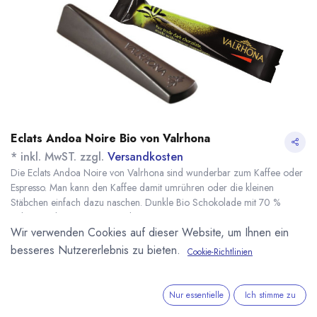
Eclats Andoa Noire Bio von Valrhona
* inkl. MwST. zzgl.
Versandkosten
Die Eclats Andoa Noire von Valrhona sind wunderbar zum Kaffee oder
Espresso. Man kann den Kaffee damit umrühren oder die kleinen
Stäbchen einfach dazu naschen. Dunkle Bio Schokolade mit 70 %
Kakaoanteil. Gewicht pro Stäbchen ca. 4,09 Gramm.
Wir verwenden Cookies auf dieser Website, um Ihnen ein
Name
Menge
Lieferzeit
Preis
7,70
€
*
[170075] 20 Stk.
sofort lieferbar
besseres Nutzererlebnis zu bieten.
Cookie-Richtlinien
Eclats Andoa Noir
(
93,90
€
/
1
kg
)
70% Bio Valrhona
Nur essentielle
Ich stimme zu
50,50
€
*
[170066] 244 Stk.
7 - 14 Tage
Eclats Andoa Noir
(
50,50
€
/
1
kg
)