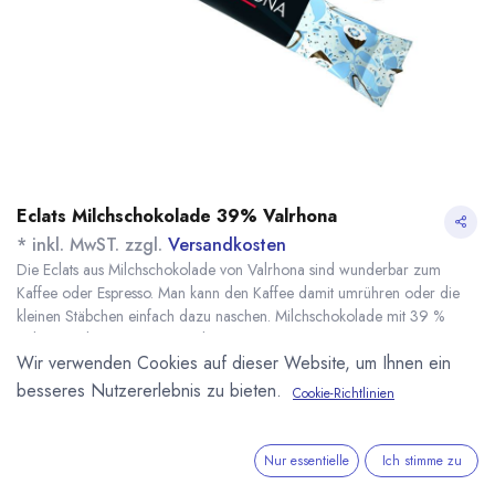
Eclats Milchschokolade 39% Valrhona
* inkl. MwST. zzgl.
Versandkosten
Die Eclats aus Milchschokolade von Valrhona sind wunderbar zum
Kaffee oder Espresso. Man kann den Kaffee damit umrühren oder die
kleinen Stäbchen einfach dazu naschen. Milchschokolade mit 39 %
Kakaoanteil. Gewicht pro Stäbchen ca. 4,09 Gramm.
Wir verwenden Cookies auf dieser Website, um Ihnen ein
Name
Menge
Lieferzeit
Preis
6,10
€
*
[170314] 20 Stk.
sofort lieferbar
besseres Nutzererlebnis zu bieten.
Cookie-Richtlinien
Eclats
(
74,39
€
/
1
kg
)
Vollmilchschokolade
Valrhona
Nur essentielle
Ich stimme zu
41,10
€
*
[170311] 244 Stk.
7 - 14 Tage