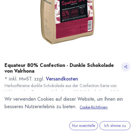
Equateur 80% Confection - Dunkle Schokolade
von Valrhona
* inkl. MwST. zzgl.
Versandkosten
Herkunftsreine dunkle Schokolade aus der Confection-Serie von
Valrhona ohne Zusatz von Kakaobutter. 80 % Kakaobohnen, 20 %
Zucker. Speziell für Füllungen, Mousses, Backwaren und Eis, sowie zum
Wir verwenden Cookies auf dieser Website, um Ihnen ein
Einsatz mit der Compoz Linie von Valrhona.
besseres Nutzererlebnis zu bieten.
Cookie-Richtlinien
Équateur: pflanzliche Bitterkeit und Noten süßer Gewürze.
Name
Menge
Lieferzeit
Preis
20,70
€
*
[170569] 500g
sofort lieferbar
Nur essentielle
Ich stimme zu
Equateur 80%
(
41,40
€
/
1
kg
)