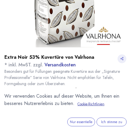
Extra Noir 53% Kuvertüre von Valrhona
* inkl. MwST. zzgl.
Versandkosten
Besonders gut für Füllungen geeignete Kuvertüre aus der „Signature
Professionnelle“ Serie von Valrhona. Nicht empfohlen für Tafeln,
Formgebung oder zum Überziehen.
Name
Menge
Lieferzeit
Preis
Wir verwenden Cookies auf dieser Website, um Ihnen ein
68,10
€
*
[141027] 3kg Extra
7 - 14 Tage
Noir 53% Kuvertüre
besseres Nutzererlebnis zu bieten.
(
22,70
€
/
1
kg
)
Cookie-Richtlinien
Valrhona
Nur essentielle
Ich stimme zu
IN DEN WARENKORB