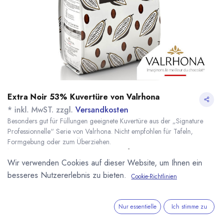
Extra Noir 53% Kuvertüre von Valrhona
* inkl. MwST. zzgl.
Versandkosten
Besonders gut für Füllungen geeignete Kuvertüre aus der „Signature
Professionnelle“ Serie von Valrhona. Nicht empfohlen für Tafeln,
Formgebung oder zum Überziehen.
Name
Menge
Lieferzeit
Preis
Wir verwenden Cookies auf dieser Website, um Ihnen ein
68,10
€
*
[141027] 3kg Extra
7 - 14 Tage
Noir 53% Kuvertüre
besseres Nutzererlebnis zu bieten.
(
22,70
€
/
1
kg
)
Cookie-Richtlinien
Valrhona
Nur essentielle
Ich stimme zu
IN DEN WARENKORB