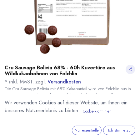
Cru Sauvage Bolivia 68% - 60h Kuvertüre aus
Wildkakaobohnen von Felchlin
* inkl. MwST. zzgl.
Versandkosten
Die Cru Sauvage Bolivia mit 68% Kakaoanteil wird von Felchlin aus in
Bolivien gesammeltem seltenen Wildkakaobohnen hergestellt. Rarität. 60
Stunden Conchiert. Kuvertüredrops.
Wir verwenden Cookies auf dieser Website, um Ihnen ein
Name
Menge
Lieferzeit
Preis
besseres Nutzererlebnis zu bieten.
Cookie-Richtlinien
27,50
€
*
[170488] 500g
sofort lieferbar
Bolivia 68% Cru
(
55,00
€
/
1
kg
)
Sauvage 60h,
Nur essentielle
Ich stimme zu
Wildkakaobohnen
Kuvertüre, Felchlin