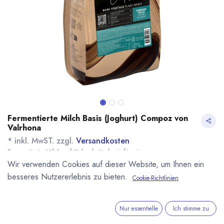
Fermentierte Milch Basis (Joghurt) Compoz von
Valrhona
* inkl. MwST. zzgl.
Versandkosten
Fermentierte Milch auf Kakaobutterbasis für eigene
Schokoladekompositionen aus der Compoz Linie von Valrhona. Bringt
Wir verwenden Cookies auf dieser Website, um Ihnen ein
säuerlich-prickelnde Joghurt Noten in die Schokolade.
besseres Nutzererlebnis zu bieten.
Cookie-Richtlinien
Name
Menge
Lieferzeit
Preis
28,70
€
*
[170566] 500g
sofort lieferbar
Fermentierte Milch-
(
57,40
€
/
1
kg
)
Nur essentielle
Ich stimme zu
Basis (Joghurt)
Compoz, Valrhona