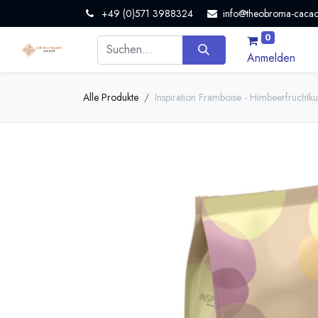
+49 (0)571 3988324
info@theobroma-cacao
0
Anmelden
Alle Produkte
Inspiration Framboise - Himbeerfruchtk