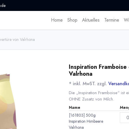
.de
Home
Shop
Aktuelles
Termine
Wi
uvertüre von Valrhona
Inspiration Framboise
Valrhona
* inkl. MwST. zzgl.
Versandk
Die „Inspiration Framboise“ ist 
OHNE Zusatz von Milch.
Name
Men
[161803] 500g
Inspiration Himbeere
Valrhona