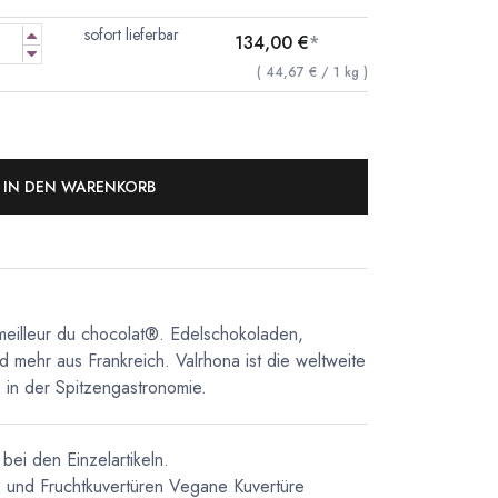
sofort lieferbar
134,00
€
*
(
44,67
€
/
1
kg
)
IN DEN WARENKORB
meilleur du chocolat®. Edelschokoladen,
d mehr aus Frankreich. Valrhona ist die weltweite
in der Spitzengastronomie.
bei den Einzelartikeln.
 und Fruchtkuvertüren
Vegane Kuvertüre