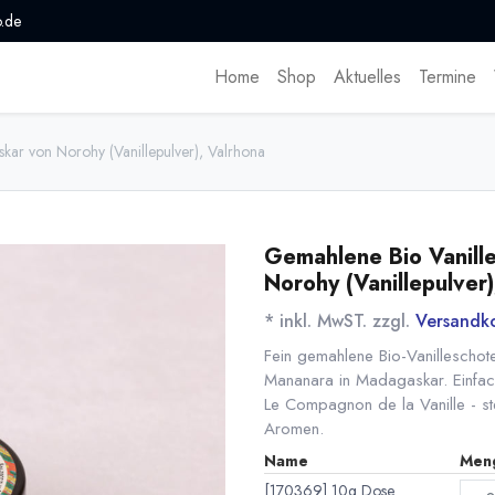
.de
Home
Shop
Aktuelles
Termine
ar von Norohy (Vanillepulver), Valrhona
Gemahlene Bio Vanill
Norohy (Vanillepulver)
* inkl. MwST. zzgl.
Versandk
Fein gemahlene Bio-Vanilleschote
Mananara in Madagaskar. Einfach
Le Compagnon de la Vanille - steh
Aromen.
Name
Men
[170369] 10g Dose