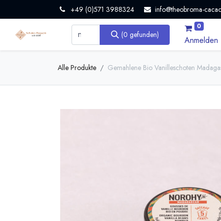
+49 (0)571 3988324
info@theobroma-cacao
0
(0 gefunden)
Anmelden
Alle Produkte
Gemahlene Bio Vanilleschoten Madagask