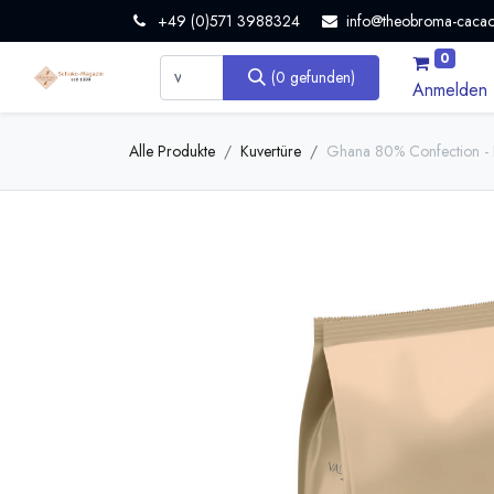
+49 (0)571 3988324
info@theobroma-cacao
0
(0 gefunden)
Anmelden
Alle Produkte
Kuvertüre
Ghana 80% Confection - 