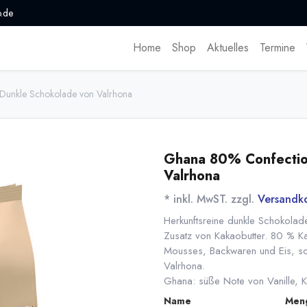
.de
Home
Shop
Aktuelles
Termine
Dunkle Schokolade von Valrhona
Ghana 80% Confectio
Valrhona
* inkl. MwST. zzgl.
Versandk
Herkunftsreine dunkle Schokolad
Zusatz von Kakaobutter. 80 % Ka
Mousses, Backwaren und Eis, so
Valrhona.
Ghana: süße Note von Vanille, 
Name
Men