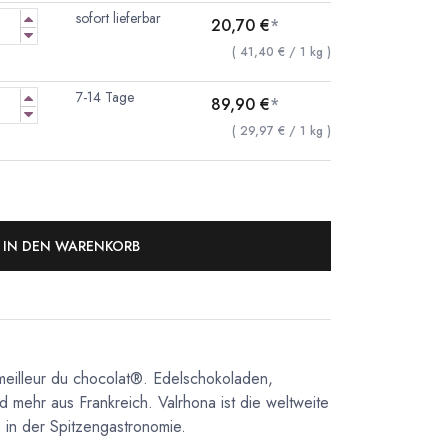
sofort lieferbar
20,70
€
*
(
41,40
€
/
1
kg
)
7-14 Tage
89,90
€
*
(
29,97
€
/
1
kg
)
IN DEN WARENKORB
meilleur du chocolat®. Edelschokoladen,
d mehr aus Frankreich. Valrhona ist die weltweite
in der Spitzengastronomie.