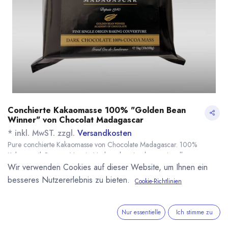
Conchierte Kakaomasse 100% "Golden Bean
Winner" von Chocolat Madagascar
* inkl. MwST. zzgl.
Versandkosten
Pure conchierte Kakaomasse von Chocolate Madagascar. 100%
Kakaoanteil. Bean to Mass in Madagaskar. Aus konventionellen
Sambirano Kakaobohnen. Ausgezeichnet mit Gold bei den International
Wir verwenden Cookies auf dieser Website, um Ihnen ein
Chocolate Awards und Golden Bean Winner bei der Academy of
besseres Nutzererlebnis zu bieten.
Cookie-Richtlinien
Chocolate.
Name
Menge
Lieferzeit
Preis
47,98
€
*
[170576] 1kg konv.
sofort lieferbar
Nur essentielle
Ich stimme zu
Kakaomasse 100%
(
47,98
€
/
1
kg
)