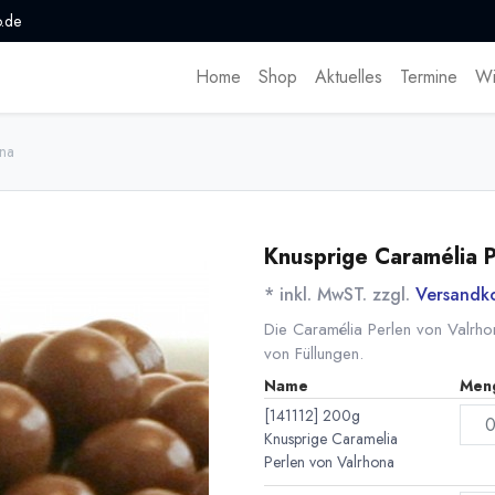
.de
Home
Shop
Aktuelles
Termine
Wi
ona
Knusprige Caramélia P
* inkl. MwST. zzgl.
Versandk
Die Caramélia Perlen von Valrho
von Füllungen.
Name
Men
[141112] 200g
Knusprige Caramelia
Perlen von Valrhona