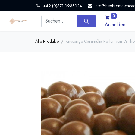
+49 (0)571 3988324
info@theobroma-cacao
0
Anmelden
Alle Produkte
Knusprige Caramélia Perlen von Valrh