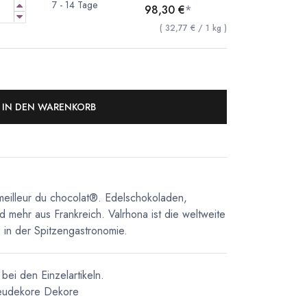
7 - 14 Tage
98,30
€
*
(
32,77
€
/
1
kg
)
IN DEN WARENKORB
meilleur du chocolat®. Edelschokoladen,
d mehr aus Frankreich. Valrhona ist die weltweite
in der Spitzengastronomie.
bei den Einzelartikeln.
eudekore
Dekore