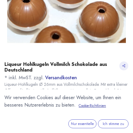
Liqueur Hohlkugeln Vollmilch Schokolade aus
Deutschland
* inkl. MwST. zzgl.
Versandkosten
Liqueur-Hohlkugeln Ø 26mm aus Vollmilchschokolade. Mit extra kleiner
Öffnung für flüssige Alkoholfüllungen. Hergestellt in Deutschland. 1 Lage
enthält 63 Kugeln.
Wir verwenden Cookies auf dieser Website, um Ihnen ein
Name
Menge
Lieferzeit
Preis
besseres Nutzererlebnis zu bieten.
Cookie-Richtlinien
12,50
€
*
[161987] 1 Lage
ab Mitte
Liqueur Hohlkugeln
September
(
0,20
€
/
1
Stk
)
Milch (KC)
Nur essentielle
Ich stimme zu