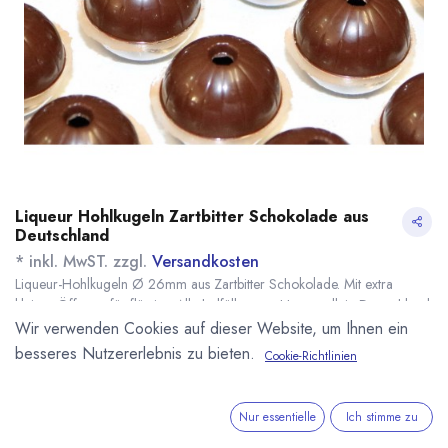
Liqueur Hohlkugeln Zartbitter Schokolade aus
Deutschland
* inkl. MwST. zzgl.
Versandkosten
Liqueur-Hohlkugeln Ø 26mm aus Zartbitter Schokolade. Mit extra
kleiner Öffnung für flüssige Alkoholfüllungen. Hergestellt in Deutschland.
1 Lage enthält 63 Kugeln.
Wir verwenden Cookies auf dieser Website, um Ihnen ein
Name
Menge
Lieferzeit
Preis
besseres Nutzererlebnis zu bieten.
Cookie-Richtlinien
12,50
€
*
[161988] 1 Lage
ab Mitte
Liqueur Hohlkugeln
September
(
0,20
€
/
1
Stk
)
Dunkel (KC)
Nur essentielle
Ich stimme zu