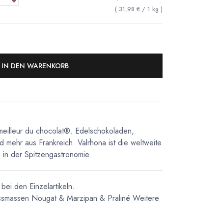
(
31,98
€
/
1
kg
)
IN DEN WARENKORB
meilleur du chocolat®. Edelschokoladen,
d mehr aus Frankreich. Valrhona ist die weltweite
in der Spitzengastronomie.
bei den Einzelartikeln.
ssmassen
Nougat & Marzipan & Praliné
Weitere