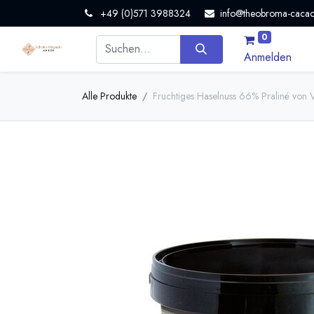
+49 (0)571 3988324
info@theobroma-cacao
0
Anmelden
Alle Produkte
Fruchtiges Haselnuss 66% Praliné von 