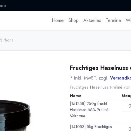
.de
Home
Shop
Aktuelles
Termine
Wi
Valrhona
Fruchtiges Haselnuss
* inkl. MwST. zzgl.
Versandk
Fruchtiges Haselnuss Praliné von
Name
Men
[151258] 250g frucht.
Haselnuss 66% Praliné
Valrhona
[141058] 5kg Fruchtiges