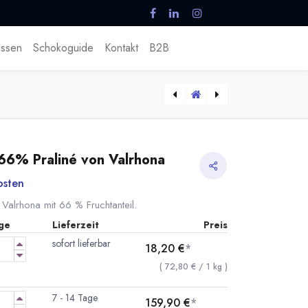
ssen
Schokoguide
Kontakt
B2B
[mandelpraline-valrhona] Karamellisiertes Mandelpraliné 50% von Valrhona
[marzipan-valrhona] Marzipan 55% Expression Chocolatiers von Valrhona
 66% Praliné von Valrhona
osten
 Valrhona mit 66 % Fruchtanteil.
ge
Lieferzeit
Preis
sofort lieferbar
18,20
€
*
(
72,80
€
/
1
kg
)
7 - 14 Tage
159,90
€
*