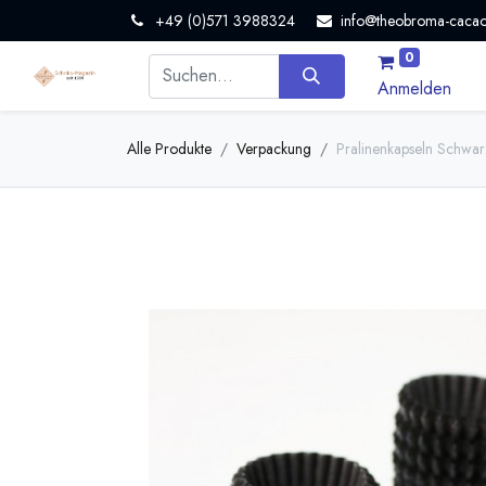
+49 (0)571 3988324
info@theobroma-cacao
0
Anmelden
Alle Produkte
Verpackung
Pralinenkapseln Schw