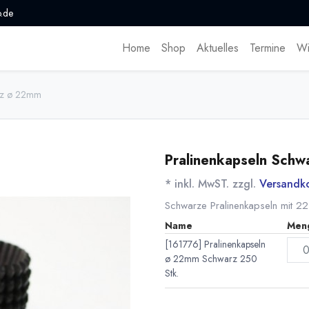
.de
Home
Shop
Aktuelles
Termine
Wi
arz ø 22mm
Pralinenkapseln Sch
* inkl. MwST. zzgl.
Versandk
Schwarze Pralinenkapseln mit 
Name
Men
[161776] Pralinenkapseln
ø 22mm Schwarz 250
Stk.