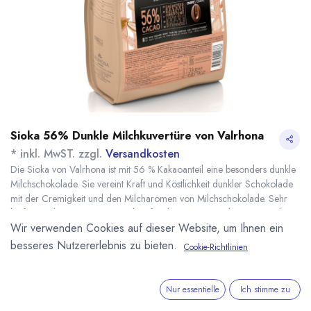
Sioka 56% Dunkle Milchkuvertüre von Valrhona
* inkl. MwST. zzgl.
Versandkosten
Die Sioka von Valrhona ist mit 56 % Kakaoanteil eine besonders dunkle
Milchschokolade. Sie vereint Kraft und Köstlichkeit dunkler Schokolade
mit der Cremigkeit und den Milcharomen von Milchschokolade. Sehr
kräftige Kakaoaromen. Der Kakao für diese Kuvertüre kommt von der
Wir verwenden Cookies auf dieser Website, um Ihnen ein
Genossenschaft CAPEDIG in Côte d'Ivoire.
Name
Menge
Lieferzeit
Preis
besseres Nutzererlebnis zu bieten.
Cookie-Richtlinien
22,70
€
*
[170656] 500g Sioka
sofort lieferbar
56% Milchkuvertüre
(
45,40
€
/
1
kg
)
Valrhona
Nur essentielle
Ich stimme zu
98,85
€
*
[170647] 3kg Sioka
7 - 14 Tage