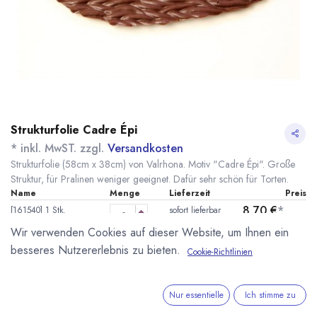
Strukturfolie Cadre Épi
* inkl. MwST. zzgl.
Versandkosten
Strukturfolie (58cm x 38cm) von Valrhona. Motiv "Cadre Épi". Große
Struktur, für Pralinen weniger geeignet. Dafür sehr schön für Torten.
Name
Menge
Lieferzeit
Preis
8,70
€
*
[161540] 1 Stk.
sofort lieferbar
Strukturfolie cadre
(
8,70
€
/
1
Stk
)
Wir verwenden Cookies auf dieser Website, um Ihnen ein
épi Valrhona
besseres Nutzererlebnis zu bieten.
Cookie-Richtlinien
40,50
€
*
[161530] 5 Stk.
sofort lieferbar
Strukturfolie cadre
(
8,10
€
/
1
Stk
)
épi Valrhona
Nur essentielle
Ich stimme zu