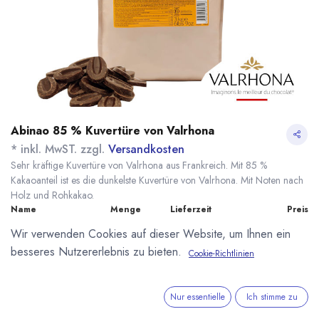
Abinao 85 % Kuvertüre von Valrhona
* inkl. MwST. zzgl.
Versandkosten
Sehr kräftige Kuvertüre von Valrhona aus Frankreich. Mit 85 %
Kakaoanteil ist es die dunkelste Kuvertüre von Valrhona. Mit Noten nach
Holz und Rohkakao.
Name
Menge
Lieferzeit
Preis
18,60
€
*
[100006] 500g
sofort lieferbar
Wir verwenden Cookies auf dieser Website, um Ihnen ein
Abinao 85%
(
37,20
€
/
1
kg
)
besseres Nutzererlebnis zu bieten.
Valrhona
Cookie-Richtlinien
81,70
€
*
[070050] 3kg Abinao
sofort lieferbar
85% Valrhona
(
27,23
€
/
1
kg
)
Nur essentielle
Ich stimme zu