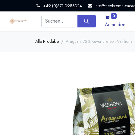
+49 (0)571 3988324
info@theobroma-cacao
0
Anmelden
Alle Produkte
Araguani 72% Kuvertüre von Valrhona