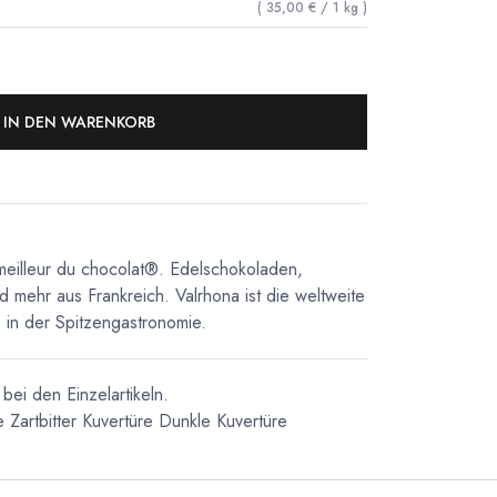
(
35,00
€
/
1
kg
)
IN DEN WARENKORB
meilleur du chocolat®. Edelschokoladen,
d mehr aus Frankreich. Valrhona ist die weltweite
in der Spitzengastronomie.
bei den Einzelartikeln.
e
Zartbitter Kuvertüre
Dunkle Kuvertüre