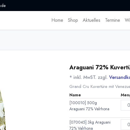
.de
Home
Shop
Aktuelles
Termine
Wi
Araguani 72% Kuvertü
* inkl. MwST. zzgl.
Versandk
Grand Cru Kuvertüre mit Venezu
Name
Men
[100010] 500g
Araguani 72% Valrhona
[070045] 3kg Araguani
72% Valrhona