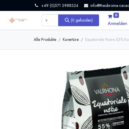
+49 (0)571 3988324
info@theobroma-cacao
0
(0 gefunden)
Anmelden
Alle Produkte
Kuvertüre
Equatoriale Noire 55% Ku