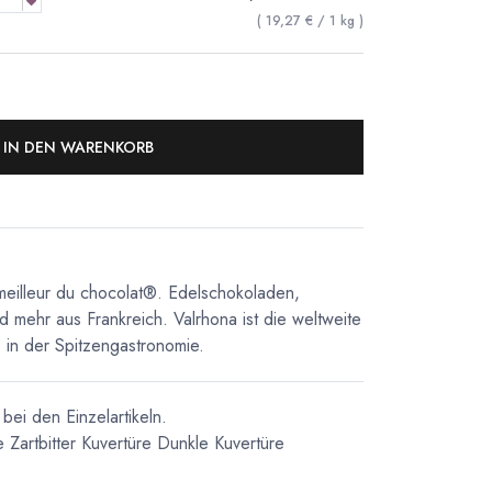
(
19,27
€
/
1
kg
)
IN DEN WARENKORB
meilleur du chocolat®. Edelschokoladen,
d mehr aus Frankreich. Valrhona ist die weltweite
in der Spitzengastronomie.
bei den Einzelartikeln.
e
Zartbitter Kuvertüre
Dunkle Kuvertüre