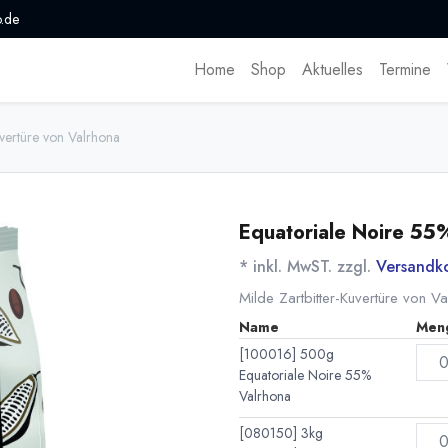
.de
Home
Shop
Aktuelles
Termine
vertüre von Valrhona
Equatoriale Noire 55
* inkl. MwST. zzgl.
Versandk
Milde Zartbitter-Kuvertüre von Va
Name
Men
[100016] 500g
Equatoriale Noire 55%
Valrhona
[080150] 3kg