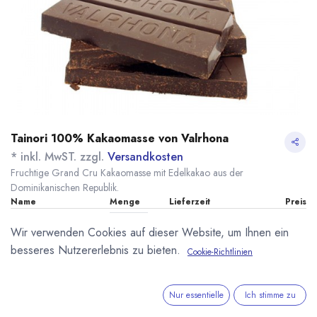
Tainori 100% Kakaomasse von Valrhona
* inkl. MwST. zzgl.
Versandkosten
Fruchtige Grand Cru Kakaomasse mit Edelkakao aus der
Dominikanischen Republik.
Name
Menge
Lieferzeit
Preis
16,60
€
*
[100024] 200g
sofort lieferbar
Wir verwenden Cookies auf dieser Website, um Ihnen ein
Tainori 100%
(
83,00
€
/
1
kg
)
Valrhona
besseres Nutzererlebnis zu bieten.
Cookie-Richtlinien
113,40
€
*
[070103] 3kg Tainori
7 - 14 Tage
100% Valrhona
(
37,80
€
/
1
kg
)
Nur essentielle
Ich stimme zu