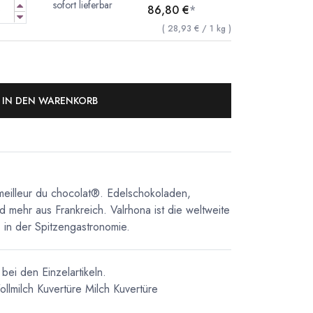
sofort lieferbar
86,80
€
*
(
28,93
€
/
1
kg
)
IN DEN WARENKORB
meilleur du chocolat®. Edelschokoladen,
d mehr aus Frankreich. Valrhona ist die weltweite
in der Spitzengastronomie.
bei den Einzelartikeln.
ollmilch Kuvertüre
Milch Kuvertüre