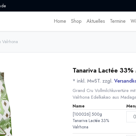
.de
Home
Shop
Aktuelles
Termine
Wi
n Valrhona
Tanariva Lactée 33% 
* inkl. MwST. zzgl.
Versandk
Grand Cru Vollmilchkuvertüre mit 
Valrhona Edelkakao aus Madaga
Name
Men
[100026] 500g
Tanariva Lactée 33%
Valrhona