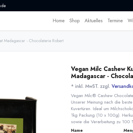
.de
Home
Shop
Aktuelles
Termine
Wi
at Madagascar - Chocolaterie Robert
Vegan Milc Cashew Ku
Madagascar - Chocola
* inkl. MwST. zzgl.
Versandk
Vegan Milc® Cashew Chocolate 
Unserer Meinung nach die beste
Kuvertüren. Ideal um Milchschoko
1kg Packung (10 x 100g). Herku
sowie die Verarbeitung zu 100 
Name
Men