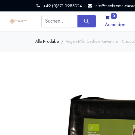
+49 (0)571 3988324
info@theobroma-cacao
0
Anmelden
Alle Produkte
Vegan Milc Cashew Kuvertüre - Chocol