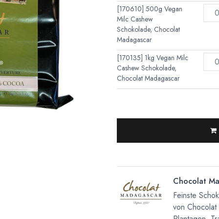
[170610] 500g Vegan
Milc Cashew
Schokolade, Chocolat
Madagascar
[170135] 1kg Vegan Milc
Cashew Schokolade,
Chocolat Madagascar
Chocolat Ma
Feinste Scho
von Chocolat
Plantagen. Tra