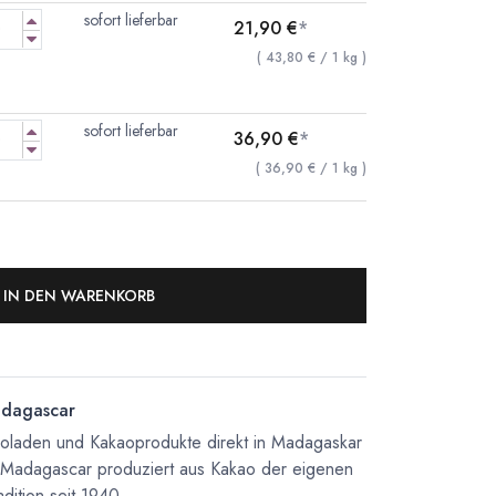
sofort lieferbar
21,90
€
*
(
43,80
€
/
1
kg
)
sofort lieferbar
36,90
€
*
(
36,90
€
/
1
kg
)
IN DEN WARENKORB
dagascar
koladen und Kakaoprodukte direkt in Madagaskar
 Madagascar produziert aus Kakao der eigenen
dition seit 1940.