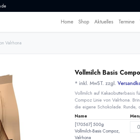
.de
Home
Shop
Aktuelles
Termine
on Valrhona
Vollmilch Basis Compo
* inkl. MwST. zzgl.
Versandk
Vollmilch auf Kakaobutterbasis 
Compoz Linie von Valrhona. Brin
die eigene Schokolade. Runde, 
Name
Men
[170567] 500g
Vollmilch-Basis Compoz,
Valrhona