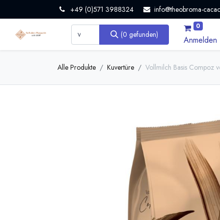
+49 (0)571 3988324
info@theobroma-cacao
0
(0 gefunden)
Anmelden
Alle Produkte
Kuvertüre
Vollmilch Basis Compoz v