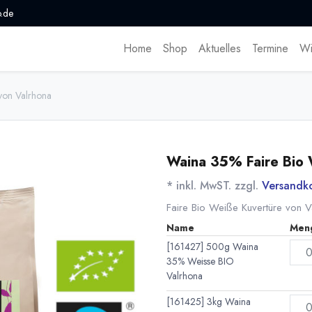
.de
Home
Shop
Aktuelles
Termine
Wi
von Valrhona
Waina 35% Faire Bio 
* inkl. MwST. zzgl.
Versandk
Faire Bio Weiße Kuvertüre von 
Name
Men
[161427] 500g Waina
35% Weisse BIO
Valrhona
[161425] 3kg Waina