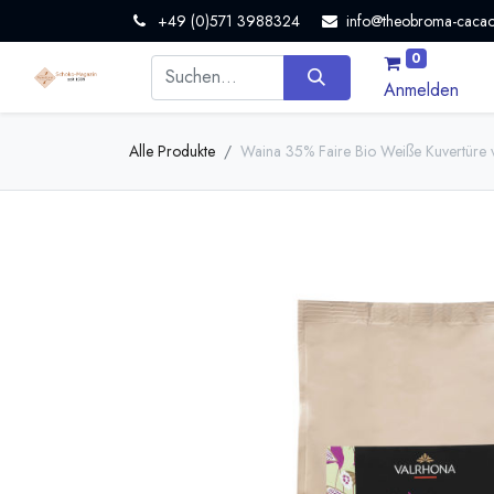
+49 (0)571 3988324
info@theobroma-cacao
0
Anmelden
Alle Produkte
Waina 35% Faire Bio Weiße Kuvertüre 