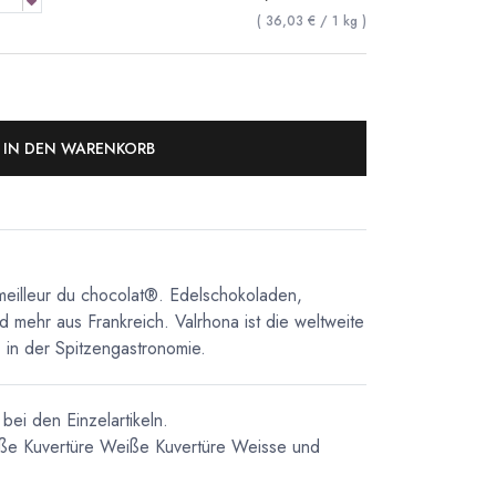
(
36,03
€
/
1
kg
)
IN DEN WARENKORB
meilleur du chocolat®. Edelschokoladen,
d mehr aus Frankreich. Valrhona ist die weltweite
in der Spitzengastronomie.
bei den Einzelartikeln.
ße Kuvertüre
Weiße Kuvertüre
Weisse und