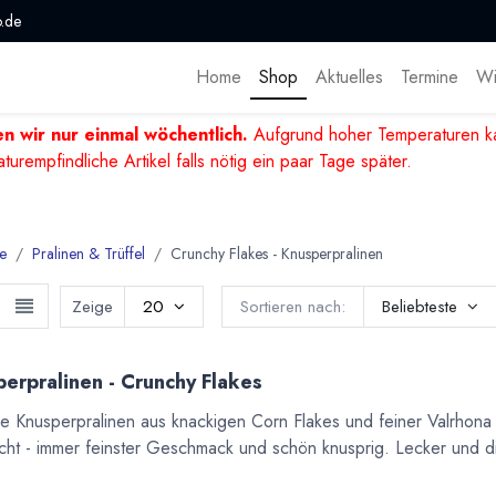
.de
Home
Shop
Aktuelles
Termine
Wi
n wir nur einmal wöchentlich.
Aufgrund hoher Temperaturen ka
mpfindliche Artikel falls nötig ein paar Tage später.
e
Pralinen & Trüffel
Crunchy Flakes - Knusperpralinen
Zeige
20
Sortieren nach:
Beliebteste
erpralinen - Crunchy Flakes
e Knusperpralinen aus knackigen Corn Flakes und feiner Valrhona
ucht - immer feinster Geschmack und schön knusprig. Lecker und d