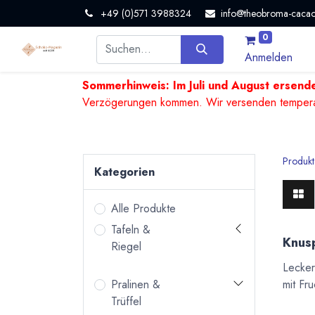
+49 (0)571 3988324
info@theobroma-cacao
0
Anmelden
Sommerhinweis: Im Juli und August ersende
Verzögerungen kommen. Wir versenden temperature
Produkt
Kategorien
Alle Produkte
Tafeln &
Knusp
Riegel
Lecker
mit Fr
Pralinen &
Trüffel