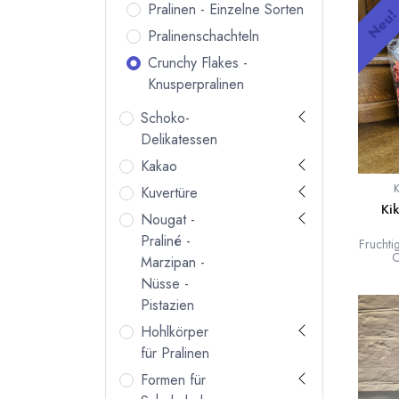
Pralinen - Einzelne Sorten
Neu
Pralinenschachteln
Crunchy Flakes -
Knusperpralinen
Schoko-
Delikatessen
Kakao
Kuvertüre
Ki
Nougat -
Praliné -
Fruchti
C
Marzipan -
Erdbeer
Nüsse -
Für u
verwe
Pistazien
Erdbe
frucht
Hohlkörper
für Pralinen
Formen für