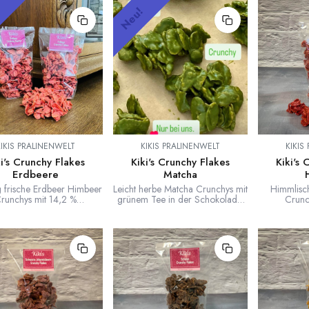
!
Neu!
KIKIS PRALINENWELT
KIKIS PRALINENWELT
KIKIS
ki's Crunchy Flakes
Kiki's Crunchy Flakes
Kiki's 
Erdbeere
Matcha
g frische Erdbeer Himbeer
Leicht herbe Matcha Crunchys mit
Himmlisc
runchys mit 14,2 %
grünem Tee in der Schokolade.
Crunc
anteil in der Schokolade.
Für unsere Matcha Crunchys
Himbeerantei
nsere Erdbeer Crunchys
verwenden wir die Inspiration
Für unser
nden wir die Inspiration
Matcha von Valrhona. Knuspriger,
verwenden 
er von Valrhona. Super
leicht herber Geschmack mit
Himbeer v
ig und knusprig zugleich.
einem anhaltenen
fruchtig un
Matchageschmack.