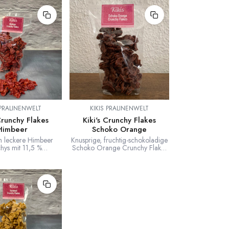
 PRALINENWELT
KIKIS PRALINENWELT
Crunchy Flakes
Kiki's Crunchy Flakes
Himbeer
Schoko Orange
h leckere Himbeer
Knusprige, fruchtig-schokoladige
hys mit 11,5 %
Schoko Orange Crunchy Flakes
l in der Schokolade.
zum Naschen, zum Dekorieren
e Himbeer Crunchys
von Torten, für Nachspeisen oder
wir die Inspiration
für das leckere hochwertige
on Valrhona. Super
Frühstücksmüsli. Aus besten Corn
d knusprig zugleich.
Flakes und feiner Valrhona
Schokolade. Eine knusprige,
schokoladige
Geschmacksexplosion erwartet
euch!