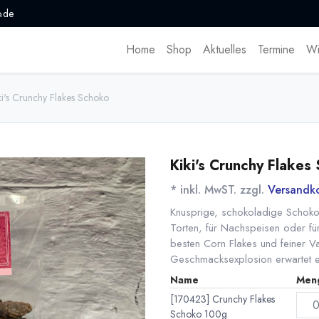
.de
Home
Shop
Aktuelles
Termine
Wi
ki's Crunchy Flakes Schoko
Kiki's Crunchy Flakes
* inkl. MwST. zzgl.
Versandk
Knusprige, schokoladige Schok
Torten, für Nachspeisen oder fü
besten Corn Flakes und feiner V
Geschmacksexplosion erwartet 
Name
Men
[170423] Crunchy Flakes
Schoko 100g