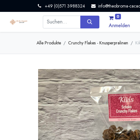
+49 (0)571 3988324
info@theobroma-cacao
0
Anmelden
Alle Produkte
Crunchy Flakes - Knusperpralinen
Ki