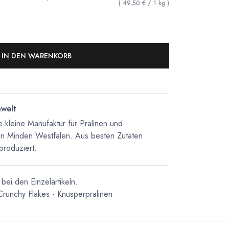
(
49,50
€
/
1
kg
)
IN DEN WARENKORB
nwelt
 kleine Manufaktur für Pralinen und
in Minden Westfalen. Aus besten Zutaten
produziert.
bei den Einzelartikeln.
Crunchy Flakes - Knusperpralinen