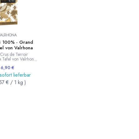
VALRHONA
i 100% - Grand
el von Valrhona
Crus de Terroir
 Tafel von Valrhona
akaoanteil. Für die
6,90
€
ird ausschließlich
ao aus Venezuela
 sofort lieferbar
t. Sehr komplexes
57
€
/
1
kg
)
s Profil mit warmen
n wie Rosinen und
nie. Die erste
olade von Valrhona
ent Kakaonateil. 70g
Tafel.