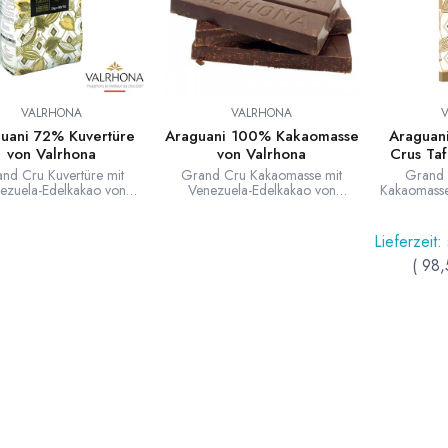
VALRHONA
VALRHONA
uani 72% Kuvertüre
Araguani 100% Kakaomasse
Araguan
von Valrhona
von Valrhona
Crus Taf
nd Cru Kuvertüre mit
Grand Cru Kakaomasse mit
Grand 
ezuela-Edelkakao von
Venezuela-Edelkakao von
Kakaomasse
Valrhona.
Valrhona.
mit 100 % K
Araguani w
Edelkak
Lieferzeit:
verwende
(
98,
aromatische
Anklänge
Kasta
Tafelschok
mit 100 Proz