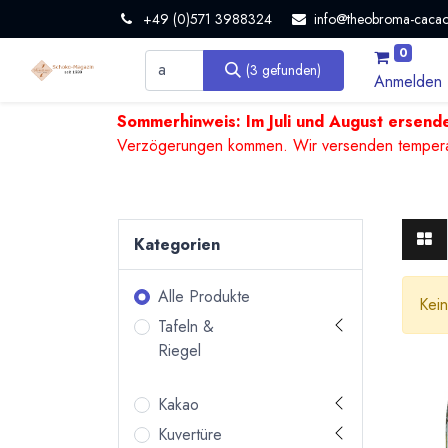
+49 (0)571 3988324
info@theobroma-cacao
0
(3 gefunden)
Anmelden
Sommerhinweis: Im Juli und August ersende
Verzögerungen kommen. Wir versenden temperature
Kategorien
Alle Produkte
Kein
Tafeln &
Riegel
Kakao
Kuvertüre