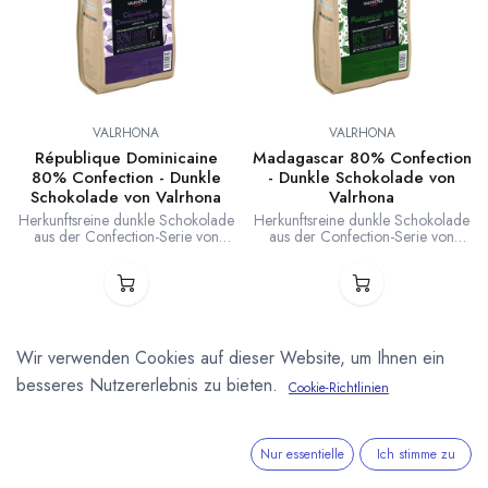
VALRHONA
VALRHONA
République Dominicaine
Madagascar 80% Confection
80% Confection - Dunkle
- Dunkle Schokolade von
Schokolade von Valrhona
Valrhona
Herkunftsreine dunkle Schokolade
Herkunftsreine dunkle Schokolade
aus der Confection-Serie von
aus der Confection-Serie von
Valrhona ohne Zusatz von
Valrhona ohne Zusatz von
Kakaobutter. 80 % Kakaobohnen,
Kakaobutter. 80 % Kakaobohnen,
20 % Zucker. Speziell für
20 % Zucker. Speziell für
Füllungen, Mousses, Backwaren
Füllungen, Mousses, Backwaren
und Eis, sowie zum Einsatz mit der
und Eis, sowie zum Einsatz mit der
Compoz Linie von Valrhona.
Compoz Linie von Valrhona.
République Dominicaiine:
Madagascar: säuerliche Noten von
Wir verwenden Cookies auf dieser Website, um Ihnen ein
säuerliche Noten und noten reifer
roten Beeren und leichte
Früchte.
Bitternote.
besseres Nutzererlebnis zu bieten.
Cookie-Richtlinien
Nur essentielle
Ich stimme zu