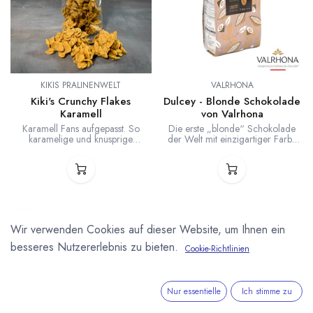
KIKIS PRALINENWELT
VALRHONA
Kiki's Crunchy Flakes
Dulcey - Blonde Schokolade
Karamell
von Valrhona
Karamell Fans aufgepasst. So
Die erste „blonde“ Schokolade
karamelige und knusprige
der Welt mit einzigartiger Farbe
Crunchy Flakes habt ihr noch nicht
und einzigartigem Geschmack.
erlebt. Für die leckeren Karamell
Crunchys verwenden wir die
hochwerige Dulcey Schokolade
von Valrhona. Aberundet mit
Norohy Madagaskar Vanille. Zum
Naschen, zum Dekorieren von
Torten und für das leckere
Wir verwenden Cookies auf dieser Website, um Ihnen ein
Frühstücksmüsli.
besseres Nutzererlebnis zu bieten.
Cookie-Richtlinien
Nur essentielle
Ich stimme zu