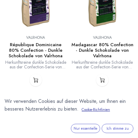
VALRHONA
VALRHONA
République Dominicaine
Madagascar 80% Confection
80% Confection - Dunkle
- Dunkle Schokolade von
Schokolade von Valrhona
Valrhona
Herkunftsreine dunkle Schokolade
Herkunftsreine dunkle Schokolade
aus der Confection-Serie von
aus der Confection-Serie von
Valrhona ohne Zusatz von
Valrhona ohne Zusatz von
Kakaobutter. 80 % Kakaobohnen,
Kakaobutter. 80 % Kakaobohnen,
20 % Zucker. Speziell für
20 % Zucker. Speziell für
Füllungen, Mousses, Backwaren
Füllungen, Mousses, Backwaren
und Eis, sowie zum Einsatz mit der
und Eis, sowie zum Einsatz mit der
Compoz Linie von Valrhona.
Compoz Linie von Valrhona.
République Dominicaiine:
Madagascar: säuerliche Noten von
Wir verwenden Cookies auf dieser Website, um Ihnen ein
säuerliche Noten und noten reifer
roten Beeren und leichte
Früchte.
Bitternote.
besseres Nutzererlebnis zu bieten.
Cookie-Richtlinien
Nur essentielle
Ich stimme zu