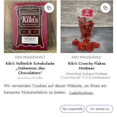
KIKIS PRALINENWELT
KIKIS PRALINENWELT
Kiki's Vollmilch Schokolade
Kiki's Crunchy Flakes
„Geheimnis des
Himbeer
Chocolatiers“
Himmlisch leckere Himbeer
Crunchys mit 11,5 % Himbeeranteil
Handgeschöpfte
in der Schokolade. Für unsere
Vollmilchschokolade von Kiki's
Wir verwenden Cookies auf dieser Website, um Ihnen ein
Himbeer Crunchys verwenden wir
Pralinenwelt mit geheimer
die Inspiration Himbeer von
Gewürzmischung. Tafel 75g
besseres Nutzererlebnis zu bieten.
Cookie-Richtlinien
Valrhona. Super fruchtig und
knusprig zugleich.
6,90
€
Nur essentielle
Ich stimme zu
Lieferzeit: nicht auf Lager
(
92,00
€
/
1
kg
)