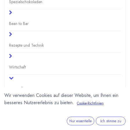
Spezialschokoladen
Bean to Bar
Rezepte und Technik
Wirtschaft
Gesundheit
Wir verwenden Cookies auf dieser Website, um Ihnen ein
Häufige Fragen
besseres Nutzererlebnis zu bieten.
Cookie-Richtlinien
Inhaltsstoffe
Nur essentielle
Ich stimme zu
Polyphenole