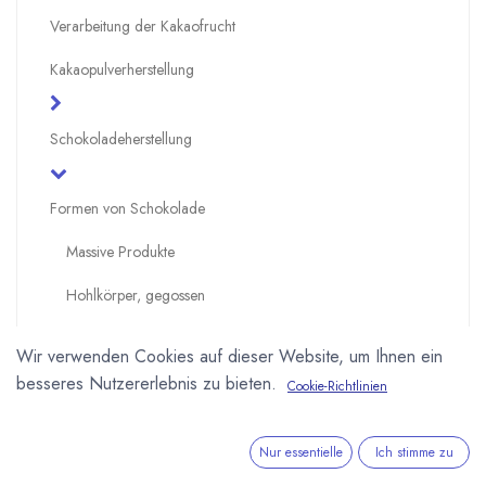
Verarbeitung der Kakaofrucht
Kakaopulverherstellung
Schokoladeherstellung
Formen von Schokolade
Massive Produkte
Hohlkörper, gegossen
Hohlkörper, geschleudert
Wir verwenden Cookies auf dieser Website, um Ihnen ein
Kältetechniken zum Formen
besseres Nutzererlebnis zu bieten.
Cookie-Richtlinien
One Shot
Nur essentielle
Ich stimme zu
Überzogene Produkte