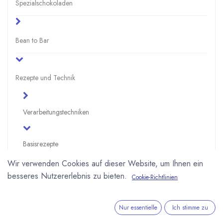
Spezialschokoladen
Bean to Bar
Rezepte und Technik
Verarbeitungstechniken
Basisrezepte
Wir verwenden Cookies auf dieser Website, um Ihnen ein
Sahne- und Butterganache
besseres Nutzererlebnis zu bieten.
Cookie-Richtlinien
Schnittfestes Karamell
Modelliermasse
Nur essentielle
Ich stimme zu