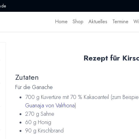
.de
Home
Shop
Aktuelles
Termine
Wi
Rezept für Kirsc
Zutaten
Für die Ganache
700 g Kuvertüre mit 70 % Kakaoanteil (zum Beispie
Guanaja von Valrhona
)
270 g Sahne
60 g Honig
90 g Kirschbrand