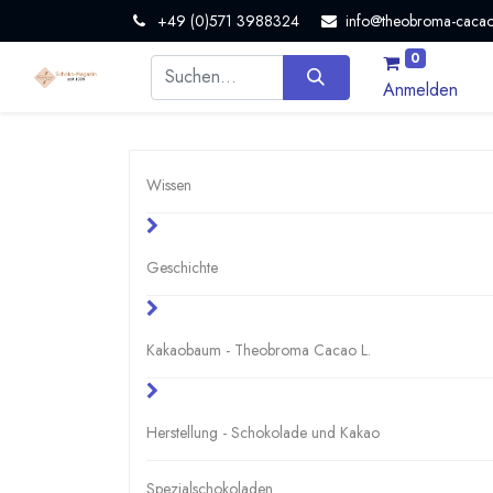
+49 (0)571 3988324
info@theobroma-cacao
0
Anmelden
Wissen
Geschichte
Kakaobaum - Theobroma Cacao L.
Herstellung - Schokolade und Kakao
Spezialschokoladen