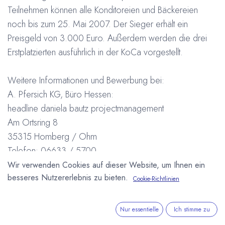
Teilnehmen können alle Konditoreien und Bäckereien
noch bis zum 25. Mai 2007. Der Sieger erhält ein
Preisgeld von 3.000 Euro. Außerdem werden die drei
Erstplatzierten ausführlich in der KoCa vorgestellt.
Weitere Informationen und Bewerbung bei:
A. Pfersich KG, Büro Hessen:
headline daniela bautz projectmanagement
Am Ortsring 8
35315 Homberg / Ohm
Telefon: 06633 / 5700
#
Wir verwenden Cookies auf dieser Website, um Ihnen ein
Deutschland
Handwerk
Konditorei & Café (KoCa)
Pfersich / Confis-Express GmbH
Wettbewerb
besseres Nutzererlebnis zu bieten.
Cookie-Richtlinien
Arne Homborg
26. April 2007
Nur essentielle
Ich stimme zu
DIESEN BEITRAG TEILEN