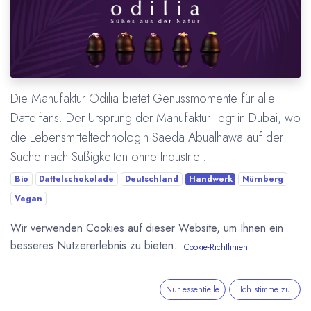
Die Manufaktur Odilia bietet Genussmomente für alle
Dattelfans. Der Ursprung der Manufaktur liegt in Dubai, wo
die Lebensmitteltechnologin Saeda Abualhawa auf der
Suche nach Süßigkeiten ohne Industrie...
Bio
Dattelschokolade
Deutschland
Handwerk
Nürnberg
Vegan
Wir verwenden Cookies auf dieser Website, um Ihnen ein
Mehr lesen
besseres Nutzererlebnis zu bieten.
Cookie-Richtlinien
Nur essentielle
Ich stimme zu