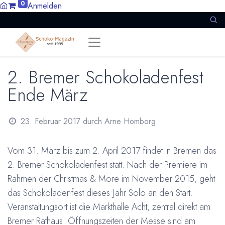
0
Anmelden
2. Bremer Schokoladenfest
Ende März
23. Februar 2017
durch
Arne Homborg
Vom 31. März bis zum 2. April 2017 findet in Bremen das
2. Bremer Schokoladenfest statt. Nach der Premiere im
Rahmen der Christmas & More im November 2015, geht
das Schokoladenfest dieses Jahr Solo an den Start.
Veranstaltungsort ist die Markthalle Acht, zentral direkt am
Bremer Rathaus. Öffnungszeiten der Messe sind am