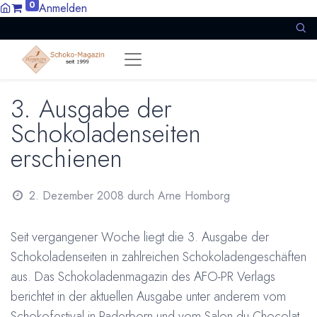
0
Anmelden
3. Ausgabe der
Schokoladenseiten
erschienen
2. Dezember 2008
durch
Arne Homborg
Seit vergangener Woche liegt die 3. Ausgabe der
Schokoladenseiten in zahlreichen Schokoladengeschäften
aus. Das Schokoladenmagazin des AFO-PR Verlags
berichtet in der aktuellen Ausgabe unter anderem vom
Schokofestival in Paderborn und vom Salon du Chocolat