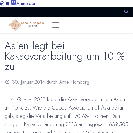
0
Anmelden
Asien legt bei
Kakaoverarbeitung um 10 %
zu
30. Januar 2014
durch
Arne Homborg
Im 4. Quartal 2013 legte die Kakaoverarbeitung in Asien
um 10 % zu. Wie die Cocoa Association of Asia bekannt
gab, stieg die Verarbeitung auf 170.684 Tonnen. Damit
stieg die Kakaoverarbeitung 2013 auf insgesamt 639.505
Tonnen. Das sind rund 5 % mehr als 2012. Auch in