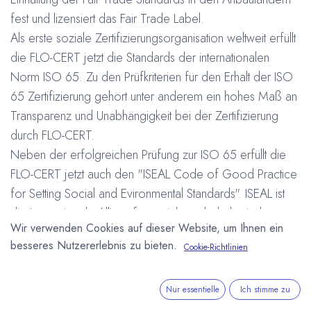
fest und lizensiert das Fair Trade Label.
Als erste soziale Zertifizierungsorganisation weltweit erfüllt
die FLO-CERT jetzt die Standards der internationalen
Norm ISO 65. Zu den Prüfkriterien für den Erhalt der ISO
65 Zertifizierung gehört unter anderem ein hohes Maß an
Transparenz und Unabhängigkeit bei der Zertifizierung
durch FLO-CERT.
Neben der erfolgreichen Prüfung zur ISO 65 erfüllt die
FLO-CERT jetzt auch den "ISEAL Code of Good Practice
for Setting Social and Evironmental Standards". ISEAL ist
die Internationale Allianz für soziale und ökologische
Wir verwenden Cookies auf dieser Website, um Ihnen ein
Akkreditierung.
besseres Nutzererlebnis zu bieten.
Cookie-Richtlinien
#
Auszeichnung
Fairtrade
Arne Homborg
6. November 2007
Nur essentielle
Ich stimme zu