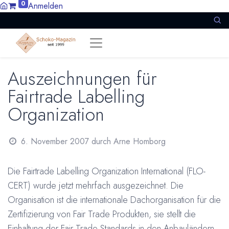
0
Anmelden
Auszeichnungen für
Fairtrade Labelling
Organization
6. November 2007
durch
Arne Homborg
Die Fairtrade Labelling Organization International (FLO-
CERT) wurde jetzt mehrfach ausgezeichnet. Die
Organisation ist die internationale Dachorganisation für die
Zertifizierung von Fair Trade Produkten, sie stellt die
Einhaltung der Fair Trade Standards in den Anbauländern