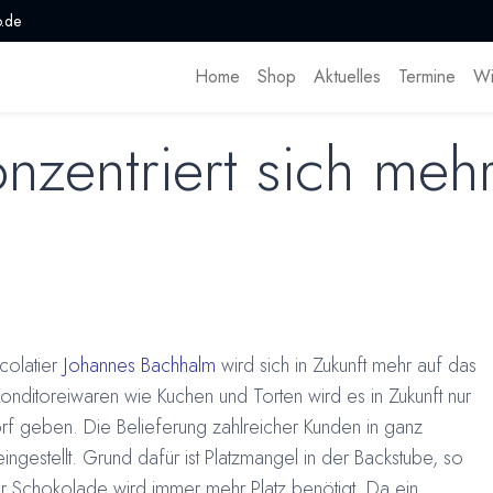
.de
Home
Shop
Aktuelles
Termine
Wi
nzentriert sich mehr
colatier
Johannes Bachhalm
wird sich in Zukunft mehr auf das
nditoreiwaren wie Kuchen und Torten wird es in Zukunft nur
dorf geben. Die Belieferung zahlreicher Kunden in ganz
ngestellt. Grund dafür ist Platzmangel in der Backstube, so
er Schokolade wird immer mehr Platz benötigt. Da ein