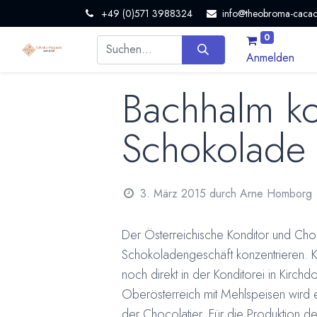
+49 (0)571 3988324
info@theobroma-cacao
0
Anmelden
Bachhalm ko
Schokolade
3. März 2015
durch
Arne Homborg
Der Österreichische Konditor und Cho
Schokoladengeschäft konzentrieren. Ko
noch direkt in der Konditorei in Kirch
Oberösterreich mit Mehlspeisen wird ei
der Chocolatier. Für die Produktion d