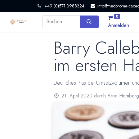
+49 (0)571 3988324
info@theobroma-cacao
0
Anmelden
Barry Calle
im ersten H
Deutliches Plus bei Umsatzvolumen u
21. April 2020
durch
Arne Homborg