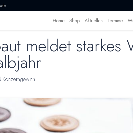
.de
Home
Shop
Aktuelles
Termine
Wi
baut meldet starkes
albjahr
nd Konzerngewinn